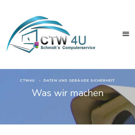
CTW4U
•
DATEN UND GEBÄUDE SICHERHEIT
Was wir machen